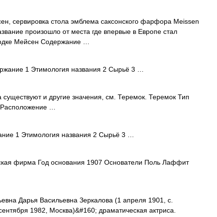
н, сервировка стола эмблема саксонского фарфора Meissen
вание произошло от места где впервые в Европе стал
родке Мейсен Содержание …
жание 1 Этимология названия 2 Сырьё 3 …
 существуют и другие значения, см. Теремок. Теремок Тип
8 Расположение …
ие 1 Этимология названия 2 Сырьё 3 …
кая фирма Год основания 1907 Основатели Поль Лаффит
евна Дарья Васильевна Зеркалова (1 апреля 1901, с.
сентября 1982, Москва)&#160; драматическая актриса.