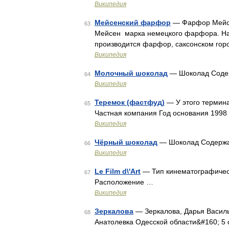
Википедия
Мейсенский фарфор
— Фарфор Мейсе
63
Мейсен марка немецкого фарфора. Наз
производится фарфор, саксонском го
Википедия
Молочный шоколад
— Шоколад Содер
64
Википедия
Теремок (фастфуд)
— У этого термина
65
Частная компания Год основания 199
Википедия
Чёрный шоколад
— Шоколад Содержан
66
Википедия
Le Film d\'Art
— Тип кинематографичес
67
Расположение …
Википедия
Зеркалова
— Зеркалова, Дарья Василь
68
Анатолевка Одесской области&#160; 5 