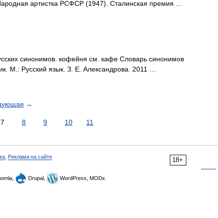
Народная артистка РСФСР (1947). Сталинская премия …
сских синонимов. кофейня см. кафе Словарь синонимов
к. М.: Русский язык. З. Е. Александрова. 2011 …
дующая
→
7
8
9
10
11
ка
,
Реклама на сайте
18+
omla,
Drupal,
WordPress, MODx.