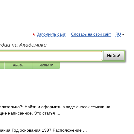
Запомнить сайт
Словарь на свой сайт
RU
едии на Академике
Найти!
Книги
Игры ⚽
лательно?: Найти и оформить в виде сносок ссылки на
щие написанное. Это статья …
пания Год основания 1997 Расположение …