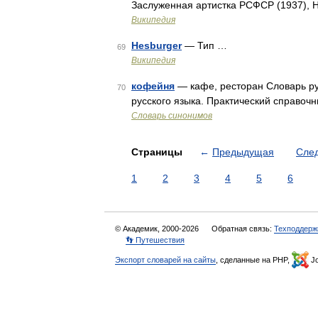
Заслуженная артистка РСФСР (1937), 
Википедия
Hesburger
— Тип …
69
Википедия
кофейня
— кафе, ресторан Словарь ру
70
русского языка. Практический справочни
Словарь синонимов
Страницы
←
Предыдущая
Сле
1
2
3
4
5
6
© Академик, 2000-2026
Обратная связь:
Техподдерж
👣 Путешествия
Экспорт словарей на сайты
, сделанные на PHP,
Jo