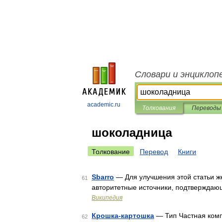
Словари и энциклоп
academic.ru
Толкования
Переводы
шоколадница
Толкование
Перевод
Книги
Sbarro
— Для улучшения этой статьи же
61
авторитетные источники, подтверждаю
Википедия
Крошка-картошка
— Тип Частная ком
62